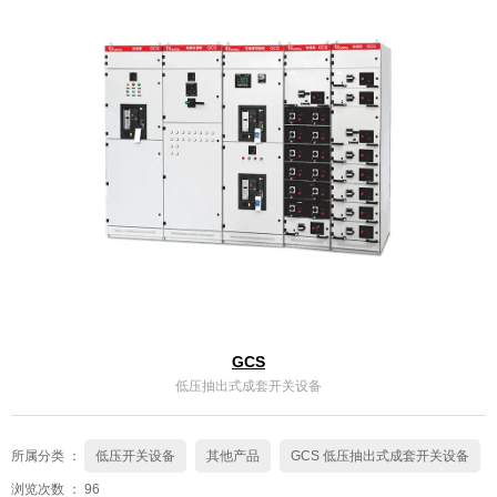
GCS
低压抽出式成套开关设备
所属分类 ：
低压开关设备
其他产品
GCS 低压抽出式成套开关设备
浏览次数 ：
95
发布时间 ： 2023-08-21
GCS
低压抽出式成套开关设备
立即咨询
所属分类 ：
低压开关设备
其他产品
GCS 低压抽出式成套开关设备
详细介绍
正常使用条件
浏览次数 ：
96