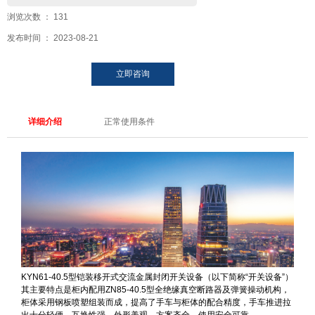
浏览次数 ：
131
发布时间 ： 2023-08-21
立即咨询
详细介绍
正常使用条件
KYN61-40.5型铠装移开式交流金属封闭开关设备（以下简
称“开关设备”）其主要特点是柜内配用ZN85-40.5型全绝缘真空
断路器及弹簧操动机构，柜体采用钢板喷塑组装而成，提高了
手车与柜体的配合精度，手车推进拉出十分轻便，互换性强。
外形美观、方案齐全、使用安全可靠。
KYN61-40.5型铠装移开式交流金属封闭开关设备（以下简称“开关设备”）
本产品用于35kV三相交流50Hz电力系统中，作为发电厂、变电
其主要特点是柜内配用ZN85-40.5型全绝缘真空断路器及弹簧操动机构，
所及工矿企业的配电室接受与分配电能之用，具有控制、保护
柜体采用钢板喷塑组装而成，提高了手车与柜体的配合精度，手车推进拉