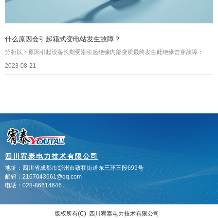
什么原因会引起箱式变电站发生故障？
分析以下原因引起设备长期受潮引起绝缘内部变质最终发生此绝缘击穿故障：
2023-08-21
四川宥泰电力技术有限公司
地址：四川省成都市彭州市致和街道
东三环三段699号
邮箱：2167043661@qq.com
电话：028-86614646
版权所有(C) 四川宥泰电力技术有限公司