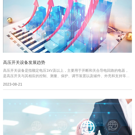
什么原因会引起箱式变电站发生故
障？
分析以下原因引起设备长期受潮引起绝缘
内部变质最终发生此绝缘击穿故障：
高压开关设备发展趋势
高压开关设备是指额定电压1kV及以上，主要用于开断和关合导电回路的电器，
是高压开关与其相应的控制、测量、保护、调节装置以及辅件、外壳和支持等部
件及其电气和机械的联结组成的总称，是接通和断开回路、切除和隔离故障的重
2023-08-21
要控制设备