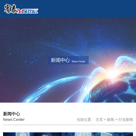
新闻中心
新闻中心
当前位置： 主页
>
新闻
>
行业新闻
News Center
News Center
当前位置： 主页
>
新闻
>
行业新闻