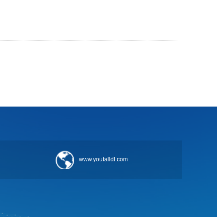
土建变电站之后崛起的一种崭新的变电站。箱式变电站适用于矿
它替代了原有的土建配电房，配电站，成为新型的成套变配电装
箱式
高压
低压
www.youtalldl.com
变电
开关
开关
站功
设备
设备
在低
能特
发展
压供