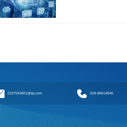
箱，特别适用于城网建设与改造，是继
山、工厂企业、油气田和风力发电站，
置。
当前位置： 主页
>
新闻
>
箱式变
电站功能特点
2167043661@qq.com
028-86614646