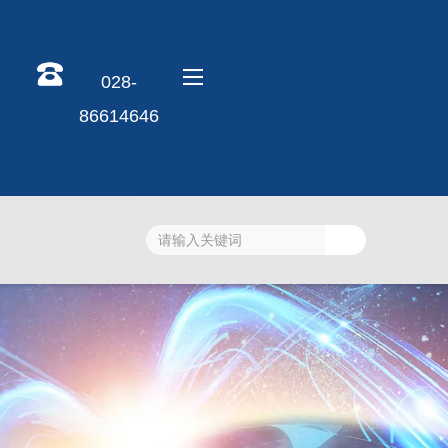
028-
86614646