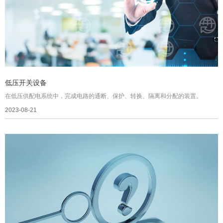
低压开关设备
在低压供配电系统中，完成电路的通断、保护、转换、隔离和分配的装置。
2023-08-21