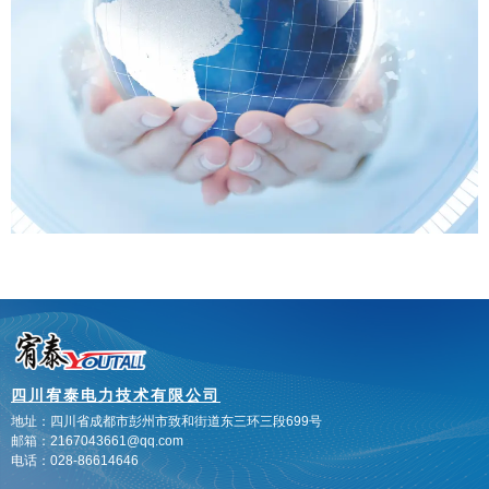
四川宥泰电力技术有限公司
地址：四川省成都市彭州市致和街道
东三环三段699号
邮箱：2167043661@qq.com
电话：028-86614646