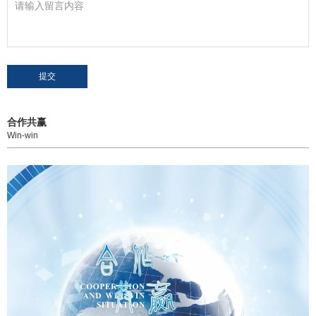
提交
提交
合作共赢
Win-win