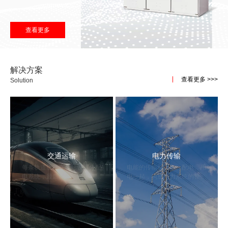
箱式固定式金属封闭开关设备(简称环网柜)
电
等作用，它也适于装备入箱式变电
等作用，它也适于装备入箱式变电
是额定电压12kV，额定频率50Hz的交流高
站。
站。
压成套电器装置，主要用于三相交流环网，
终端配电网和工业用电设备，起接受、分配
查看更多
电能和等作用，它也适于装备入箱式变电
站。
解决方案
查看更多 >>>
Solution
查看更多
交通运输
电力传输
每条轨道线路在各站设置分配
电能的传输和变电、配电、用
电系统，最后将各分站集中在
电一起，构成电力系统的整体
总站进行集中监控
功能