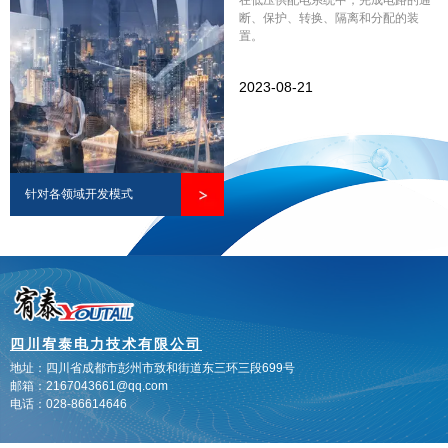
设备、
上，主要用于开断和关合导电回路的
断、保护、转换、隔离和分配的装
按一定
电器，是高压开关与其相应的控制、
置。
户内、
测量、保护、调节装置以及辅件、外
压器降
壳和支持等部件及其电气和机械的联
2023-08-21
合在一
结组成的总称，是接通和断开回路、
2023-08-21
2
防尘、
切除和隔离故障的重要控制设备
封闭、
于城网
YB□-12/0.4
之后崛
变电站
户外预装式变电站（美式）
针对各领域开发模式
田和风
建配电
变配电
箱式变电站功能
四川宥泰电力技术有限公司
特点
荣誉证书
新闻中心
地址：四川省成都市彭州市致和街道
东三环三段699号
解决方案
箱式变电站，又叫
邮箱：2167043661@qq.com
Certificate Of Honor
News Center
预装式变电所或预
Solution
电话：028-86614646
装式变电站。是一
查看更多 >>>
种高压开关设备、