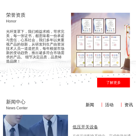
荣誉资质
Honor
MNS
光环笼罩下，我们精益求精，苛求完
低压抽出式开关设备
美，每一张证书，都意味着一份承诺
与责任，心系社会，我们多年以来重
视产品的创新，从研发到生产由资深
技术人员一道道把关，每年根据市场
新的变动趋势，推出诸多符合市场需
求的产品。 细节决定品质，品质铸
造品牌！
了解更多
新闻中心
新闻
活动
资讯
News Center
高压开关设备发展趋势
低压开关设备
所或预
高压开关设备是指额定电压1kV及以
在低压供配电系统中，完成电路的通