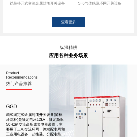
备
铠装移开式交流金属封闭开关设备
SF6气体绝缘环网开关设备
（
查看更多
纵深精耕
应用各种业务场景
Product
Product
Recommendations
Recommendations
热门产品推荐
热门推荐产品
GGD
HXGN□-12
称
箱式固定式金属封闭开关设备(简称
箱式固定式金属封闭开关设备(简称
JXF
频率
环网柜)是额定电压12kV，额定频率
环网柜)是额定电压12kV，额定频率
GGD
，主
50Hz的交流高压成套电器装置，主
50Hz的交流高压成套电器装置，主
低压配电箱
网和
要用于三相交流环网，终端配电网和
要用于三相交流环网，终端配电网和
能和
工业用电设备，起接受、分配电能和
工业用电设备，起接受、分配电能和