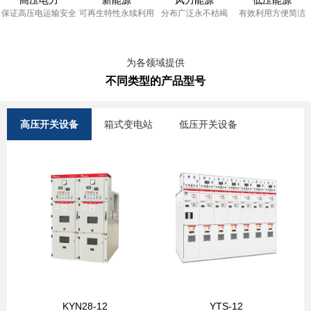
高压电力
高压电力
新能源
新能源
低压能源
低压能源
风力能源
风力能源
保证高压电运输安全
保证高压电运输安全
可再生特性永续利用
可再生特性永续利用
有效利用方便简洁
有效利用方便简洁
分布广泛永不枯竭
分布广泛永不枯竭
纵深精耕
为各领域提供
应用各种业务场景
不同类型的产品型号
为各领域提供
高压开关设备
箱式变电站
低压开关设备
不同类型的产品型号
高压开关设备
箱式变电站
KYN28-12
YTS-12